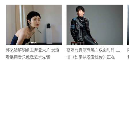
郭采洁解锁前卫摩登大片 受邀
蔡翊写真演绎黑白双面时尚 主
看展用音乐致敬艺术先驱
演《如果从没爱过你》正在