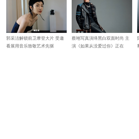
郭采洁解锁前卫摩登大片 受邀
蔡翊写真演绎黑白双面时尚 主
看展用音乐致敬艺术先驱
演《如果从没爱过你》正在